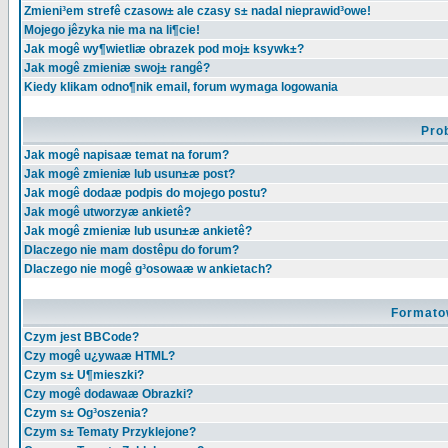
Zmieni³em strefê czasow± ale czasy s± nadal nieprawid³owe!
Mojego jêzyka nie ma na li¶cie!
Jak mogê wy¶wietliæ obrazek pod moj± ksywk±?
Jak mogê zmieniæ swoj± rangê?
Kiedy klikam odno¶nik email, forum wymaga logowania
Pro
Jak mogê napisaæ temat na forum?
Jak mogê zmieniæ lub usun±æ post?
Jak mogê dodaæ podpis do mojego postu?
Jak mogê utworzyæ ankietê?
Jak mogê zmieniæ lub usun±æ ankietê?
Dlaczego nie mam dostêpu do forum?
Dlaczego nie mogê g³osowaæ w ankietach?
Formato
Czym jest BBCode?
Czy mogê u¿ywaæ HTML?
Czym s± U¶mieszki?
Czy mogê dodawaæ Obrazki?
Czym s± Og³oszenia?
Czym s± Tematy Przyklejone?