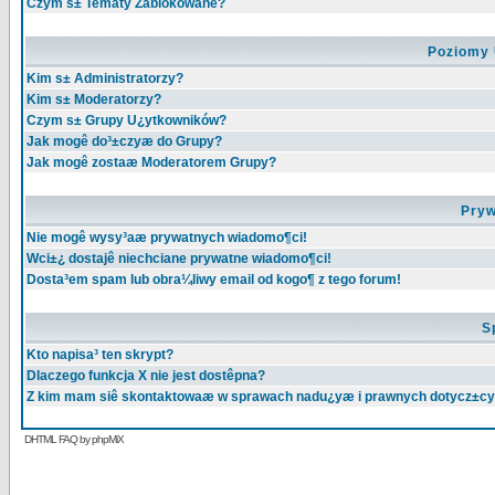
Czym s± Tematy Zablokowane?
Poziomy 
Kim s± Administratorzy?
Kim s± Moderatorzy?
Czym s± Grupy U¿ytkowników?
Jak mogê do³±czyæ do Grupy?
Jak mogê zostaæ Moderatorem Grupy?
Pryw
Nie mogê wysy³aæ prywatnych wiadomo¶ci!
Wci±¿ dostajê niechciane prywatne wiadomo¶ci!
Dosta³em spam lub obra¼liwy email od kogo¶ z tego forum!
S
Kto napisa³ ten skrypt?
Dlaczego funkcja X nie jest dostêpna?
Z kim mam siê skontaktowaæ w sprawach nadu¿yæ i prawnych dotycz±cy
DHTML FAQ by phpMiX