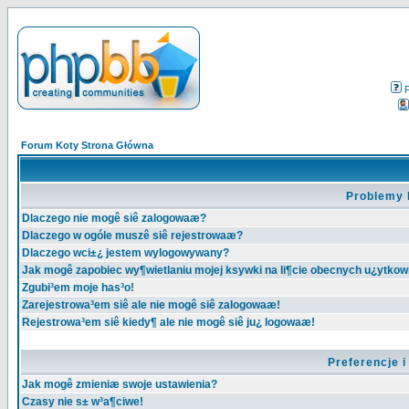
Forum Koty Strona Główna
Problemy 
Dlaczego nie mogê siê zalogowaæ?
Dlaczego w ogóle muszê siê rejestrowaæ?
Dlaczego wci±¿ jestem wylogowywany?
Jak mogê zapobiec wy¶wietlaniu mojej ksywki na li¶cie obecnych u¿ytko
Zgubi³em moje has³o!
Zarejestrowa³em siê ale nie mogê siê zalogowaæ!
Rejestrowa³em siê kiedy¶ ale nie mogê siê ju¿ logowaæ!
Preferencje 
Jak mogê zmieniæ swoje ustawienia?
Czasy nie s± w³a¶ciwe!