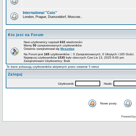
International "Cats"
London, Prague, Duesseldorf, Moscow...
Kto jest na Forum
Nasi użytkownicy napisali
632
wiadomości
Mamy
50
zarejestrowanych użytkowników
Ostatnio zarejestrował się
Myszołap
Na Forum jest
165
użytkowników :: 0 Zarejestrowanych, 0 Ukrytych i 165 Gości
Najwięcej użytkowników
1535
było obecnych Czw Lis 13, 2025 9:00 pm
Zarejestrowani Użytkownicy: Brak
Te dane pokazują użytkowników aktywnych przez ostatnie 5 minut
Zaloguj
Użytkownik:
Hasło:
Nowe posty
Powered by