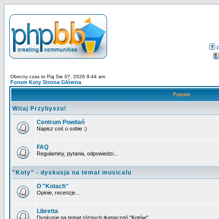
Obecny czas to Pią Sie 07, 2026 9:44 am
Forum Koty Strona Główna
Forum
Witaj Przybyszu!
Centrum Powitań
Napisz coś o sobie :)
FAQ
Regulaminy, pytania, odpowiedzi...
"Koty" - dyskusja na temat musicalu
O ''Kotach''
Opinie, recenzje...
Libretta
Dyskusje na temat różnych tłumaczeń ''Kotów''