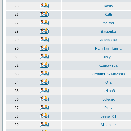
25
Kasia
26
Kath
27
majster
28
Basienka
29
zielonooka
30
Ram Tam Tamila
31
Justyna
32
czarownica
33
OtwarteRozwiazania
34
Olla
35
liszkaa8
36
Lukasik
37
Polly
38
bestia_01
39
Milamber