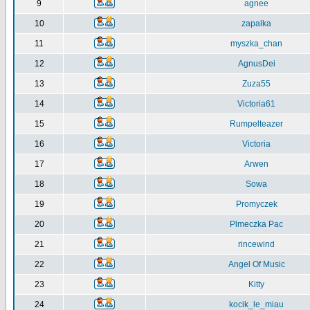
9
agnee
10
zapalka
11
myszka_chan
12
AgnusDei
13
Zuza55
14
Victoria61
15
Rumpelteazer
16
Victoria
17
Arwen
18
Sowa
19
Promyczek
20
Plmeczka Pac
21
rincewind
22
Angel Of Music
23
Kitty
24
kocik_le_miau