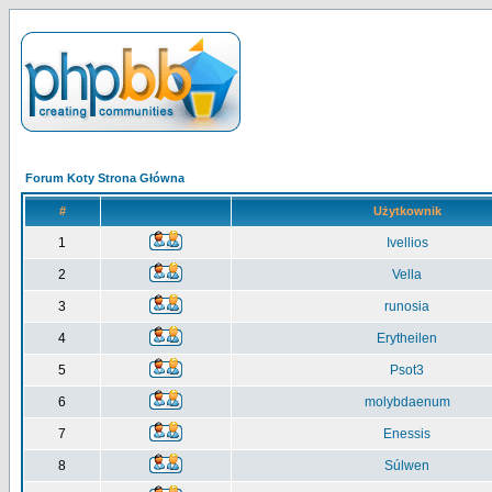
Forum Koty Strona Główna
#
Użytkownik
1
Ivellios
2
Vella
3
runosia
4
Erytheilen
5
Psot3
6
molybdaenum
7
Enessis
8
Súlwen