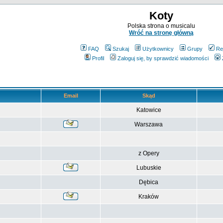
Koty
Polska strona o musicalu
Wróć na stronę główną
FAQ
Szukaj
Użytkownicy
Grupy
Re
Profil
Zaloguj się, by sprawdzić wiadomości
Email
Skąd
Katowice
Warszawa
z Opery
Lubuskie
Dębica
Kraków