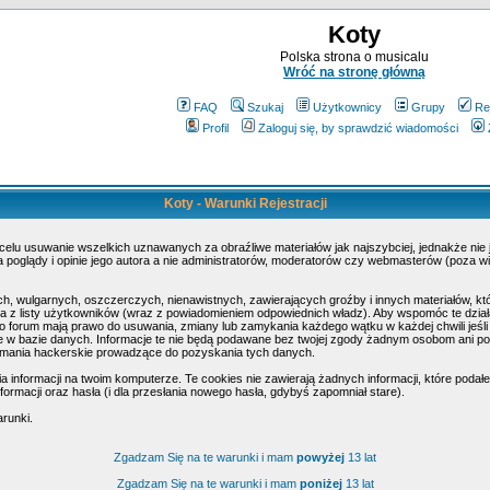
Koty
Polska strona o musicalu
Wróć na stronę główną
FAQ
Szukaj
Użytkownicy
Grupy
Re
Profil
Zaloguj się, by sprawdzić wiadomości
Koty - Warunki Rejestracji
 celu usuwanie wszelkich uznawanych za obraźliwe materiałów jak najszybciej, jednakże nie
poglądy i opinie jego autora a nie administratorów, moderatorów czy webmasterów (poza wi
h, wulgarnych, oszczerczych, nienawistnych, zawierających groźby i innych materiałów, k
 z listy użytkowników (wraz z powiadomieniem odpowiednich władz). Aby wspomóc te działa
o forum mają prawo do usuwania, zmiany lub zamykania każdego wątku w każdej chwili jeśli
w bazie danych. Informacje te nie będą podawane bez twojej zgody żadnym osobom ani pod
amania hackerskie prowadzące do pozyskania tych danych.
nformacji na twoim komputerze. Te cookies nie zawierają żadnych informacji, które podałeś 
ormacji oraz hasła (i dla przesłania nowego hasła, gdybyś zapomniał stare).
arunki.
Zgadzam Się na te warunki i mam
powyżej
13 lat
Zgadzam Się na te warunki i mam
poniżej
13 lat