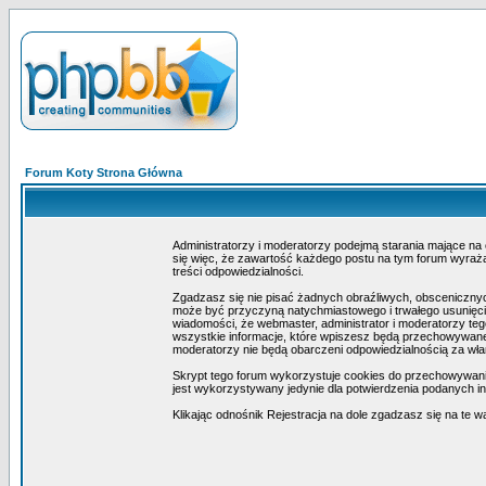
Forum Koty Strona Główna
Administratorzy i moderatorzy podejmą starania mające na
się więc, że zawartość każdego postu na tym forum wyraża 
treści odpowiedzialności.
Zgadzasz się nie pisać żadnych obraźliwych, obscenicznyc
może być przyczyną natychmiastowego i trwałego usunięcia
wiadomości, że webmaster, administrator i moderatorzy teg
wszystkie informacje, które wpiszesz będą przechowywane 
moderatorzy nie będą obarczeni odpowiedzialnością za wł
Skrypt tego forum wykorzystuje cookies do przechowywania i
jest wykorzystywany jedynie dla potwierdzenia podanych inf
Klikając odnośnik Rejestracja na dole zgadzasz się na te w