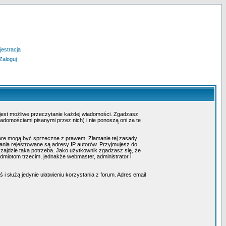
jestracja
Zaloguj
 jest możliwe przeczytanie każdej wiadomości. Zgadzasz
adomościami pisanymi przez nich) i nie ponoszą oni za te
tóre mogą być sprzeczne z prawem. Złamanie tej zasady
nia rejestrowane są adresy IP autorów. Przyjmujesz do
 zajdzie taka potrzeba. Jako użytkownik zgadzasz się, że
miotom trzecim, jednakże webmaster, administrator i
i służą jedynie ułatwieniu korzystania z forum. Adres email