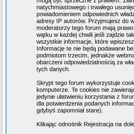
mogą być sprzeczne z prawem. Złam
natychmiastowego i trwałego usunięc
powiadomieniem odpowiednich władz)
adresy IP autorów. Przyjmujesz do w
moderatorzy tego forum mają prawo
wątku w każdej chwili jeśli zajdzie 
wszystkie informacje, które wpisze
Informacje te nie będą podawane b
podmiotom trzecim, jednakże webmas
obarczeni odpowiedzialnością za wł
tych danych.
Skrypt tego forum wykorzystuje coo
komputerze. Te cookies nie zawierają
jedynie ułatwieniu korzystania z for
dla potwierdzenia podanych informacj
gdybyś zapomniał stare).
Klikając odnośnik Rejestracja na dol