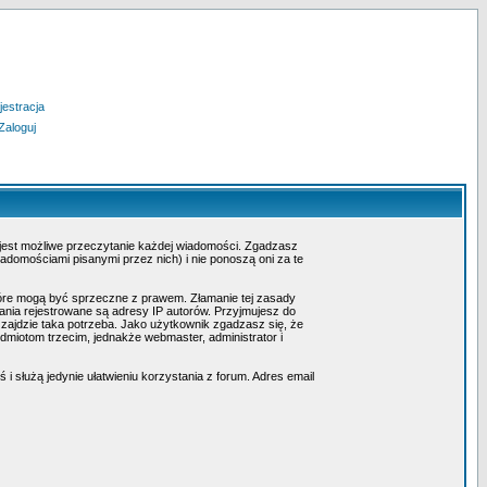
jestracja
Zaloguj
 jest możliwe przeczytanie każdej wiadomości. Zgadzasz
adomościami pisanymi przez nich) i nie ponoszą oni za te
tóre mogą być sprzeczne z prawem. Złamanie tej zasady
nia rejestrowane są adresy IP autorów. Przyjmujesz do
 zajdzie taka potrzeba. Jako użytkownik zgadzasz się, że
miotom trzecim, jednakże webmaster, administrator i
i służą jedynie ułatwieniu korzystania z forum. Adres email