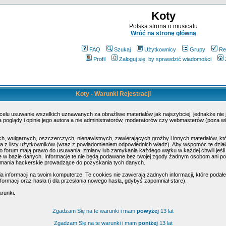
Koty
Polska strona o musicalu
Wróć na stronę główną
FAQ
Szukaj
Użytkownicy
Grupy
Re
Profil
Zaloguj się, by sprawdzić wiadomości
Koty - Warunki Rejestracji
 celu usuwanie wszelkich uznawanych za obraźliwe materiałów jak najszybciej, jednakże nie
poglądy i opinie jego autora a nie administratorów, moderatorów czy webmasterów (poza wi
h, wulgarnych, oszczerczych, nienawistnych, zawierających groźby i innych materiałów, k
 z listy użytkowników (wraz z powiadomieniem odpowiednich władz). Aby wspomóc te działa
o forum mają prawo do usuwania, zmiany lub zamykania każdego wątku w każdej chwili jeśli
w bazie danych. Informacje te nie będą podawane bez twojej zgody żadnym osobom ani pod
amania hackerskie prowadzące do pozyskania tych danych.
nformacji na twoim komputerze. Te cookies nie zawierają żadnych informacji, które podałeś 
ormacji oraz hasła (i dla przesłania nowego hasła, gdybyś zapomniał stare).
arunki.
Zgadzam Się na te warunki i mam
powyżej
13 lat
Zgadzam Się na te warunki i mam
poniżej
13 lat