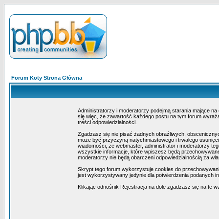
Forum Koty Strona Główna
Administratorzy i moderatorzy podejmą starania mające na
się więc, że zawartość każdego postu na tym forum wyraża 
treści odpowiedzialności.
Zgadzasz się nie pisać żadnych obraźliwych, obscenicznyc
może być przyczyną natychmiastowego i trwałego usunięcia
wiadomości, że webmaster, administrator i moderatorzy teg
wszystkie informacje, które wpiszesz będą przechowywane 
moderatorzy nie będą obarczeni odpowiedzialnością za wł
Skrypt tego forum wykorzystuje cookies do przechowywania i
jest wykorzystywany jedynie dla potwierdzenia podanych inf
Klikając odnośnik Rejestracja na dole zgadzasz się na te w