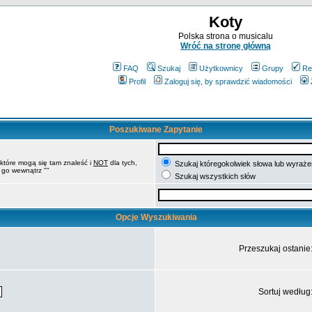
Koty
Polska strona o musicalu
Wróć na stronę główną
FAQ
Szukaj
Użytkownicy
Grupy
Re
Profil
Zaloguj się, by sprawdzić wiadomości
Poszukiwane Zapytanie
 które mogą się tam znaleść i
NOT
dla tych,
Szukaj któregokolwiek słowa lub wyrażen
 go wewnątrz ""
Szukaj wszystkich słów
Opcje Wyszukiwania
Przeszukaj ostanie
Sortuj według