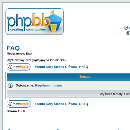
FAQ
Moderatorzy: Brak
Użytkownicy przeglądający to forum: Brak
Forum Koty Strona Główna
->
FAQ
Tematy
Ogłoszenie:
Regulamin forum
Wyświetl tematy z os
Forum Koty Strona Główna
->
FAQ
Strona
1
z
0