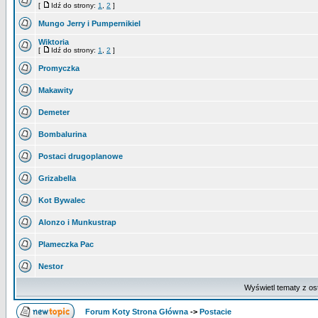
[
Idź do strony:
1
,
2
]
Mungo Jerry i Pumpernikiel
Wiktoria
[
Idź do strony:
1
,
2
]
Promyczka
Makawity
Demeter
Bombalurina
Postaci drugoplanowe
Grizabella
Kot Bywalec
Alonzo i Munkustrap
Plameczka Pac
Nestor
Wyświetl tematy z os
Forum Koty Strona Główna
->
Postacie