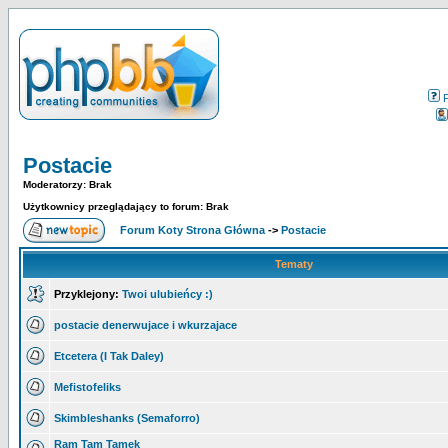
Postacie
Moderatorzy: Brak
Użytkownicy przeglądający to forum: Brak
Forum Koty Strona Główna
->
Postacie
Tematy
Przyklejony:
Twoi ulubieńcy :)
postacie denerwujace i wkurzajace
Etcetera (I Tak Daley)
Mefistofeliks
Skimbleshanks (Semaforro)
Ram Tam Tamek