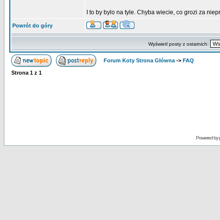
I to by bylo na tyle. Chyba wiecie, co grozi za ni
Powrót do góry
Wyświetl posty z ostatnich:
Forum Koty Strona Główna
->
FAQ
Strona
1
z
1
Powered by