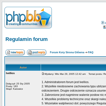
Regulamin forum
Forum Koty Strona Główna
->
FAQ
Autor
Ivellios
Wysłany: Wto Mar 29, 2005 12:42 am
Temat postu: Re
1. Administratorem forum jest Ivellios.
Dołączył: 25 Sty 2005
2. Wszelkie niestosowne zachowania typu ubliza
Posty: 183
Skąd: Katowice
ostrzezeniem. Drugie ostrzezenie oznacza usuniec
3. Zabronione jest nagminne walenie postow nic ni
4. Wszelkie problemy techniczne oraz skargi na
5. Wszelakie watpliwosci dot. powyzszego Regula