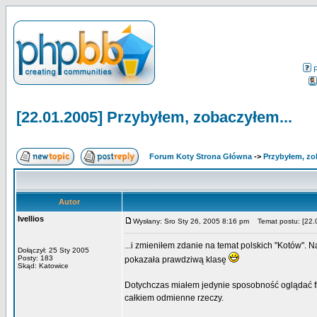
[22.01.2005] Przybyłem, zobaczyłem...
Forum Koty Strona Główna
->
Przybyłem, zo
Autor
Ivellios
Wysłany: Sro Sty 26, 2005 8:16 pm
Temat postu: [22.0
...i zmieniłem zdanie na temat polskich "Kotów".
Dołączył: 25 Sty 2005
Posty: 183
pokazała prawdziwą klasę
Skąd: Katowice
Dotychczas miałem jedynie sposobność oglądać fi
całkiem odmienne rzeczy.