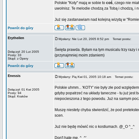
Polskie "Koty" mają w sobie to
coś
, czego nie mia
uwolnisz. Te melodie chodzą za Tobą i chodzą, i 
Już się zastanawiam nad kolejną wizytą w "Romie"
Powrót do góry
Erytheilen
Wysłany: Nie Lut 20, 2005 8:52 pm
Temat postu:
Święta prawda. Byłam na tym musicalu trzy razy i 
Dołączył: 20 Lut 2005
(przynajmniej moim zdaniem)
Posty: 33
Skąd: z Opery
Powrót do góry
Enessis
Wysłany: Pią Kwi 01, 2005 10:18 am
Temat postu:
Polskie uhmm... 'KOTY' nie były złe pod względem 
Dołączył: 01 Kwi 2005
gdyby popatrzeć na układy taneczne - tu już jest 
Posty: 94
Skąd: Kraków
niepocieszona z tego powodu. Już na samym począ
Muszę niestety chyba stwierdzić, że pod pretekste
scen.
Już nie będę mówić nic o kostiumach. @_O ^_^
Don't hate me. ^_^'