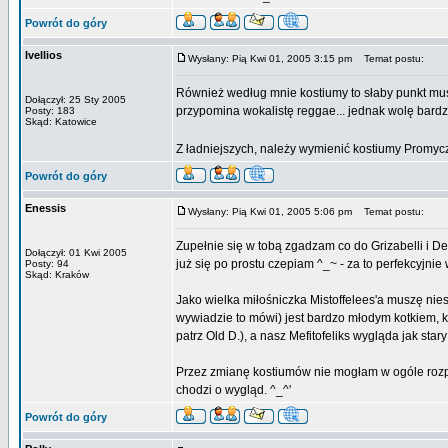
Powrót do góry
Ivellios
Wysłany: Pią Kwi 01, 2005 3:15 pm
Temat postu:
Również według mnie kostiumy to słaby punkt musi
Dołączył: 25 Sty 2005
przypomina wokalistę reggae... jednak wolę bardzi
Posty: 183
Skąd: Katowice
Z ładniejszych, należy wymienić kostiumy Promyc
Powrót do góry
Enessis
Wysłany: Pią Kwi 01, 2005 5:06 pm
Temat postu:
Zupełnie się w tobą zgadzam co do Grizabelli i Deu
Dołączył: 01 Kwi 2005
już się po prostu czepiam ^_~ - za to perfekcyjnie
Posty: 94
Skąd: Kraków
Jako wielka miłośniczka Mistoffelees'a muszę nie
wywiadzie to mówi) jest bardzo młodym kotkiem, kt
patrz Old D.), a nasz Mefitofeliks wygląda jak star
Przez zmianę kostiumów nie mogłam w ogóle rozpoz
chodzi o wygląd. ^_^'
Powrót do góry