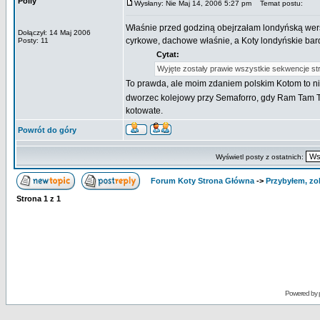
Polly
Wysłany: Nie Maj 14, 2006 5:27 pm
Temat postu:
Właśnie przed godziną obejrzałam londyńską wersj
Dołączył: 14 Maj 2006
cyrkowe, dachowe właśnie, a Koty londyńskie bard
Posty: 11
Cytat:
Wyjęte zostały prawie wszystkie sekwencje str
To prawda, ale moim zdaniem polskim Kotom to ni
dworzec kolejowy przy Semaforro, gdy Ram Tam Ta
kotowate.
Powrót do góry
Wyświetl posty z ostatnich:
Forum Koty Strona Główna
->
Przybyłem, zo
Strona
1
z
1
Powered by